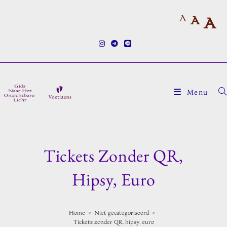
Ga
A
naar
A
A
inhoud
Menu
Tickets Zonder QR,
Hipsy, Euro
Home
>
Niet gecategoriseerd
>
Tickets zonder QR, hipsy, euro