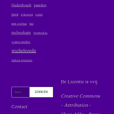
Oudenbosch
paarden
pers
q-koorts
rozet
sint rochus
tao
technologie
versterker
vragen stellen
wichelroede
zieken genezen
Zoeken
De Licentie is vrij.
ZOEKEN
Creative Commons
- Attribution -
Contact