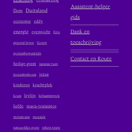
coaching
counseling
Assistent-helper
Duitsland
Dom
gids
economie
eddy
Dank en
energie
evenwicht
foto
toeschrijving
gezond leven
Groen
groepsbewustzijn
Contact en Route
heilige geest
japanse tuin
jezus
jeruzalemkruis
kinderen
krachtplek
leylijn
kruis
lichaamswerk
liefde
maria-transistor
monstrans
mozaïek
natuurlijke groei
nihon teien