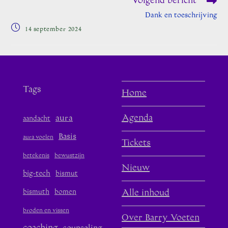
Volgend bericht
Lees
meer
Dank en toeschrijving
artikelen
Bericht
14 september 2024
gepubliceerd
op:
Tags
Home
aura
Agenda
aandacht
Basis
aura voelen
Tickets
betekenis
bewustzijn
Nieuw
big-tech
bismut
bismuth
bomen
Alle inhoud
broden en vissen
Over Barry Voeten