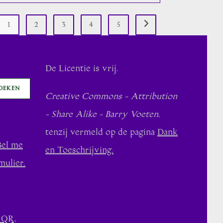
1
2
3
4
5
Naar volgende pagina
De Licentie is vrij.
OEKEN
Creative Commons - Attribution
- Share Alike - Barry Voeten
,
tenzij vermeld op de pagina
Dank
Bel me
en Toeschrijving.
mulier.
 QR,