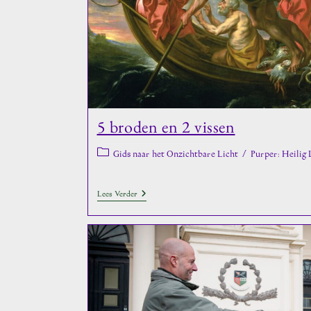
5 broden en 2 vissen
Berichtcategorie:
Gids naar het Onzichtbare Licht
/
Purper: Heilig 
5
Lees Verder
Broden
En
2
Vissen