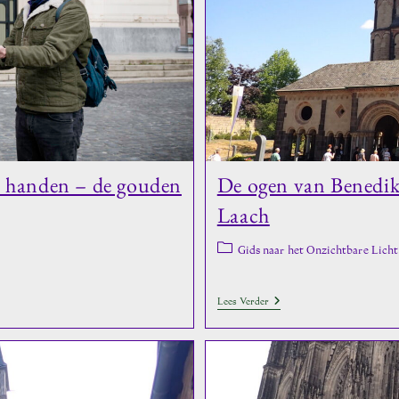
e handen – de gouden
De ogen van Benedikt
Laach
Berichtcategorie:
Gids naar het Onzichtbare Licht
De
Lees Verder
Ogen
Van
Benedikt
In
De
Basiliek