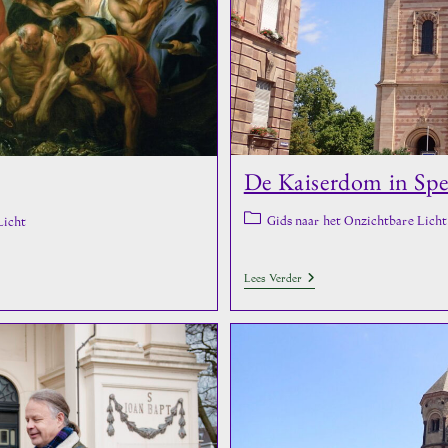
De Kaiserdom in Spey
Berichtcategorie:
Gids naar het Onzichtbare Licht
Licht
De
Lees Verder
Kaiserdom
In
Speyer
Mag
Zichzelf
Ook
Heiligen