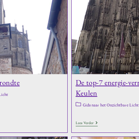
Van
Maria-
Laach
rondte
De top-7 energie-ve
Keulen
Licht
Berichtcategorie:
Gids naar het Onzichtbare Licht
De
Lees Verder
Top-
7
Energie-