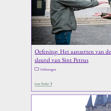
Oefening: Het aanzetten van d
sleutel van Sint Petrus
Berichtcategorie:
Oefeningen
Oefening:
Lees Verder
Het
Aanzetten
Van
De
Handen
–