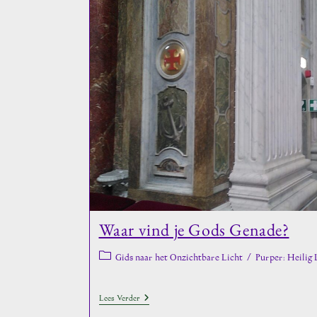
De
Rondte
Waar vind je Gods Genade?
Berichtcategorie:
Gids naar het Onzichtbare Licht
/
Purper: Heilig 
Waar
Lees Verder
Vind