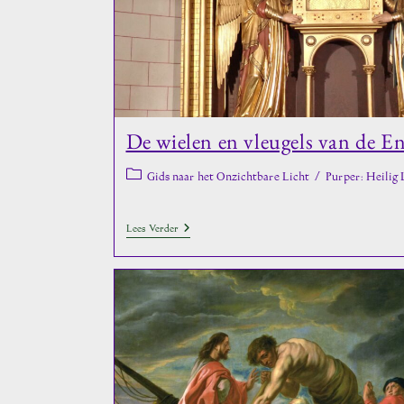
De wielen en vleugels van de E
Berichtcategorie:
Gids naar het Onzichtbare Licht
/
Purper: Heilig 
De
Lees Verder
Wielen
En
Vleugels
Van
De
Engelen