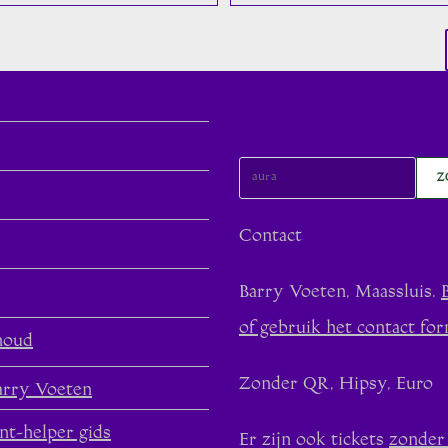
Functioneert
Ook
Zo
Zoeken
Z
Contact
Barry Voeten, Maassluis.
of gebruik het contact for
houd
Zonder QR, Hipsy, Euro
arry Voeten
nt-helper gids
Er zijn ook tickets
zonder