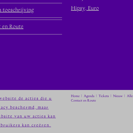
Hipsy, Euro
 toeschrijving
t en Route
Home
Agenda
Tickets
Nieuw
Alle
ebsite de acties die u
Contact en Route
vacy beschermd, maar
bsite van uw acties kan
ebruikers kan creëren.