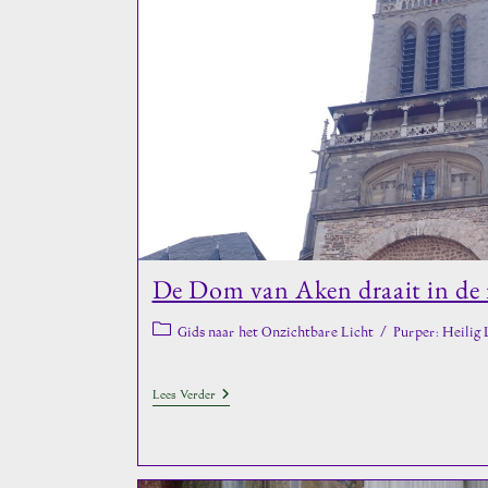
De
Gouden
Sleutel
Van
Sint
Petrus
De Dom van Aken draait in de 
Berichtcategorie:
Gids naar het Onzichtbare Licht
/
Purper: Heilig 
De
Lees Verder
Dom
Van
Aken
Draait
In