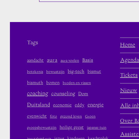
Je
Gods
Genade?
Tags
Home
aura
Agenda
Basis
aandacht
aura voelen
big-tech
bismut
betekenis
bewustzijn
Tickets
bismuth
bomen
broden en vissen
Nieuw
coaching
counseling
Dom
Duitsland
energie
economie
eddy
Alle in
evenwicht
foto
gezond leven
Groen
Over B
heilige geest
groepsbewustzijn
japanse tuin
Assiste
jezus
kinderen
krachtplek