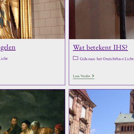
ngelen
Wat betekent IHS?
Berichtcategorie:
Licht
Gids naar het Onzichtbare Licht
Wat
Lees Verder
Betekent
IHS?