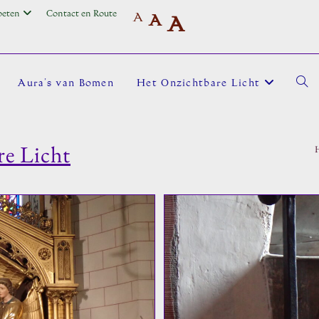
oeten
Contact en Route
A
A
A
Aura’s van Bomen
Het Onzichtbare Licht
Toggl
re Licht
site
zoek