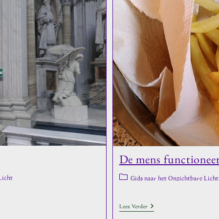
Verrassingen
Van
De
Dom
Van
Keulen
De mens functioneer
Berichtcategorie:
Licht
Gids naar het Onzichtbare Licht
De
Lees Verder
Mens