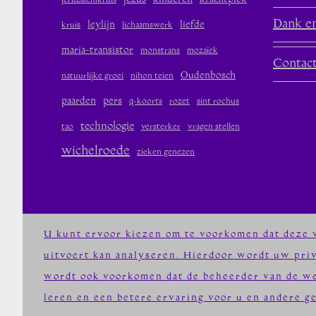
jeruzalemkruis
Dank en
leylijn
liefde
kruis
lichaamswerk
maria-transistor
monstrans
mozaïek
Contac
Oudenbosch
natuurlijke groei
nihon teien
paarden
pers
q-koorts
rozet
sint rochus
technologie
tao
versterker
vragen stellen
wichelroede
zieken genezen
U kunt ervoor kiezen om te voorkomen dat deze w
uitvoert kan analyseren. Hierdoor wordt uw pri
wordt ook voorkomen dat de beheerder van de we
leren en een betere ervaring voor u en andere g