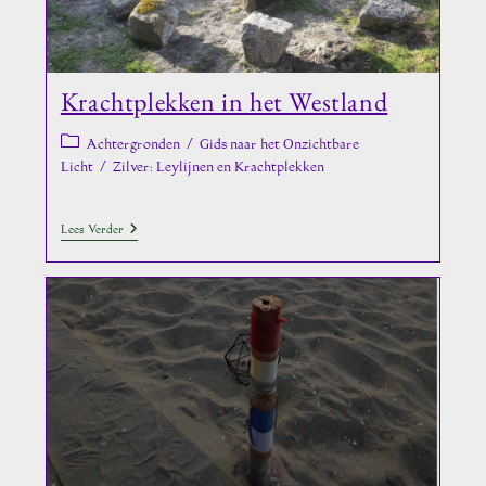
Krachtplekken in het Westland
Berichtcategorie:
Achtergronden
/
Gids naar het Onzichtbare
Licht
/
Zilver: Leylijnen en Krachtplekken
Krachtplekken
Lees Verder
In
Het
Westland