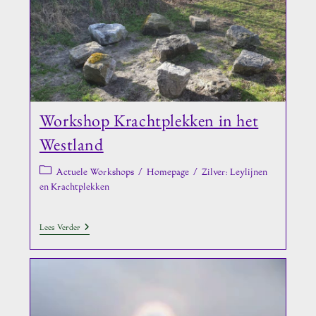
Workshop Krachtplekken in het
Westland
Berichtcategorie:
Actuele Workshops
/
Homepage
/
Zilver: Leylijnen
en Krachtplekken
Workshop
Lees Verder
Krachtplekken
In
Het
Westland