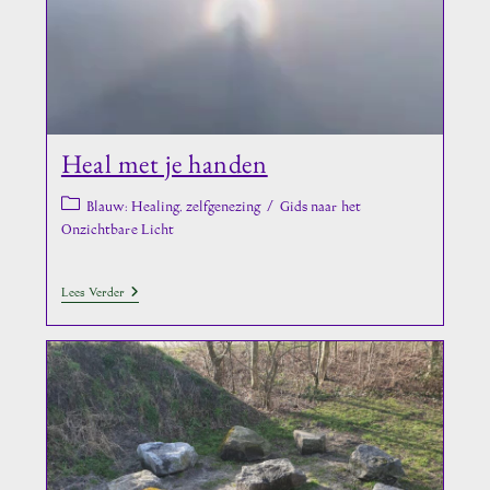
Heal met je handen
Berichtcategorie:
Blauw: Healing, zelfgenezing
/
Gids naar het
Onzichtbare Licht
Heal
Lees Verder
Met
Je
Handen