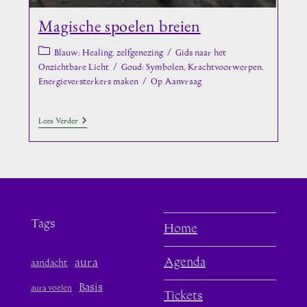
Magische spoelen breien
Berichtcategorie:
Blauw: Healing, zelfgenezing
/
Gids naar het
Onzichtbare Licht
/
Goud: Symbolen, Krachtvoorwerpen,
Energieversterkers maken
/
Op Aanvraag
Magische
Lees Verder
Spoelen
Breien
Tags
Home
aura
Agenda
aandacht
Basis
aura voelen
Tickets