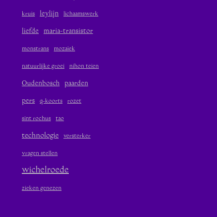
leylijn
kruis
lichaamswerk
liefde
maria-transistor
monstrans
mozaïek
natuurlijke groei
nihon teien
Oudenbosch
paarden
pers
q-koorts
rozet
sint rochus
tao
technologie
versterker
vragen stellen
wichelroede
zieken genezen