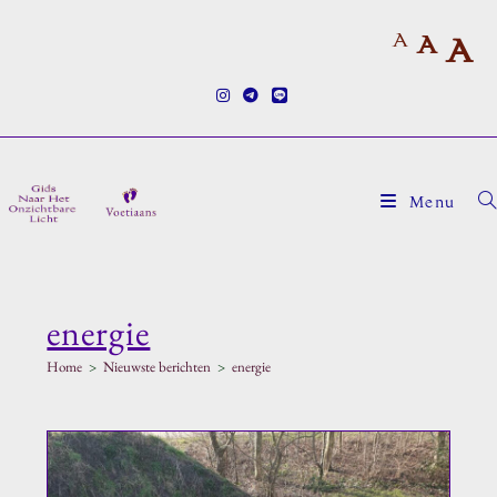
Ga
A
naar
A
A
inhoud
Menu
energie
Home
>
Nieuwste berichten
>
energie