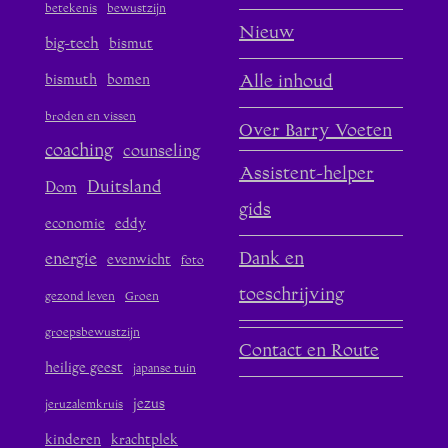
betekenis
bewustzijn
Nieuw
big-tech
bismut
bismuth
bomen
Alle inhoud
broden en vissen
Over Barry Voeten
coaching
counseling
Assistent-helper
Duitsland
Dom
gids
economie
eddy
Dank en
energie
evenwicht
foto
toeschrijving
gezond leven
Groen
groepsbewustzijn
Contact en Route
heilige geest
japanse tuin
jezus
jeruzalemkruis
kinderen
krachtplek