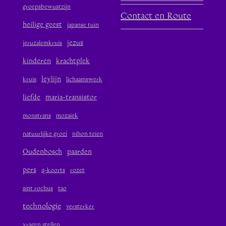
groepsbewustzijn
Contact en Route
heilige geest
japanse tuin
jezus
jeruzalemkruis
kinderen
krachtplek
leylijn
kruis
lichaamswerk
liefde
maria-transistor
monstrans
mozaïek
natuurlijke groei
nihon teien
Oudenbosch
paarden
pers
q-koorts
rozet
sint rochus
tao
technologie
versterker
vragen stellen