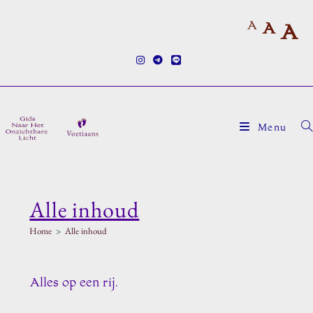
Ga
A
naar
A
A
inhoud
Menu
Alle inhoud
Home
>
Alle inhoud
Alles op een rij.