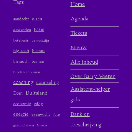
Tags
Home
aura
Agenda
aandacht
Basis
aura voelen
Tickets
betekenis
bewustzijn
Nieuw
big-tech
bismut
bismuth
bomen
Alle inhoud
broden en vissen
Over Barry Voeten
coaching
counseling
Assistent-helper
Duitsland
Dom
gids
economie
eddy
Dank en
energie
evenwicht
foto
toeschrijving
gezond leven
Groen