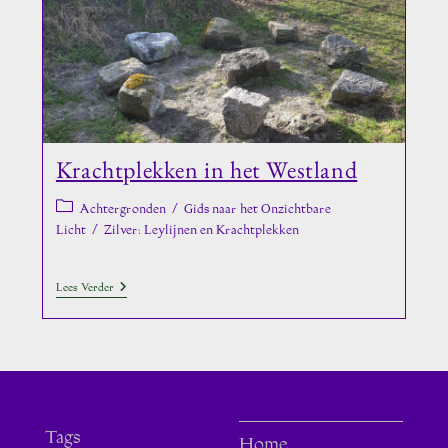
Kerken
Krachtplekken in het Westland
Berichtcategorie:
Achtergronden
/
Gids naar het Onzichtbare
Licht
/
Zilver: Leylijnen en Krachtplekken
Krachtplekken
Lees Verder
In
Het
Westland
Tags
Home