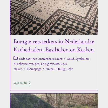
Energie versterkers in Nederlandse
Kathedralen, Basilieken en Kerken
Berichtcategorie:
Gids naar het Onzichtbare Licht
/
Goud: Symbolen,
Krachtvoorwerpen, Energieversterkers
maken
/
Homepage
/
Purper: Heilig Licht
Energie
Lees Verder
Versterkers
In
Nederlandse
Kathedralen,
Basilieken
En