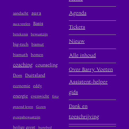
aura
Agenda
aandacht
Basis
aura voelen
Tickets
betekenis
bewustzijn
Nieuw
big-tech
bismut
bismuth
bomen
Alle inhoud
coaching
counseling
Over Barry Voeten
Duitsland
Dom
Assistent-helper
economie
eddy
gids
energie
evenwicht
foto
Dank en
gezond leven
Groen
toeschrijving
groepsbewustzijn
heilige geest
hunebed