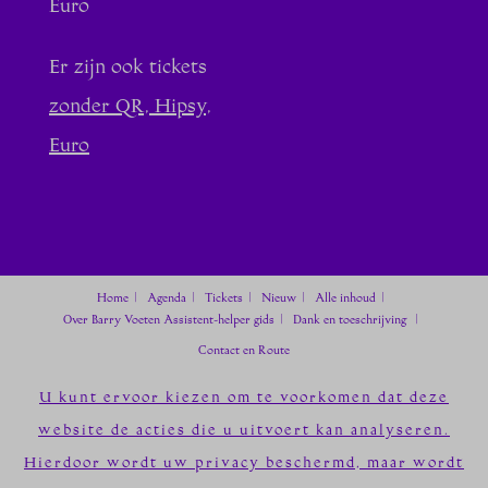
Euro
Er zijn ook tickets
zonder QR, Hipsy,
Euro
Home
Agenda
Tickets
Nieuw
Alle inhoud
Over Barry Voeten
Assistent-helper gids
Dank en toeschrijving
Contact en Route
U kunt ervoor kiezen om te voorkomen dat deze
website de acties die u uitvoert kan analyseren.
Hierdoor wordt uw privacy beschermd, maar wordt