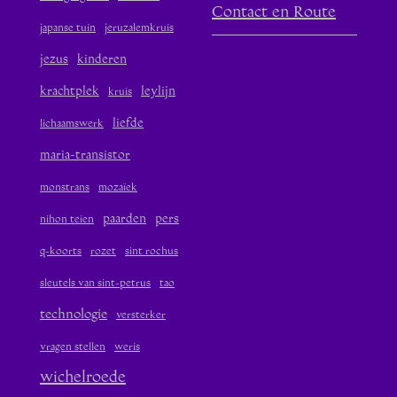
Contact en Route
japanse tuin
jeruzalemkruis
jezus
kinderen
krachtplek
leylijn
kruis
liefde
lichaamswerk
maria-transistor
monstrans
mozaïek
paarden
pers
nihon teien
q-koorts
rozet
sint rochus
sleutels van sint-petrus
tao
technologie
versterker
vragen stellen
weris
wichelroede