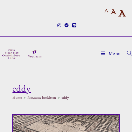
Ga
A
naar
A
A
inhoud
Menu
eddy
Home
>
Nieuwste berichten
>
eddy