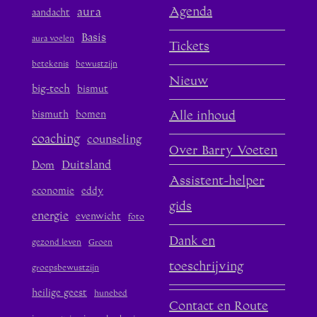
aura
Agenda
aandacht
Basis
aura voelen
Tickets
betekenis
bewustzijn
Nieuw
big-tech
bismut
bismuth
bomen
Alle inhoud
coaching
counseling
Over Barry Voeten
Duitsland
Dom
Assistent-helper
economie
eddy
gids
energie
evenwicht
foto
Dank en
gezond leven
Groen
toeschrijving
groepsbewustzijn
heilige geest
hunebed
Contact en Route