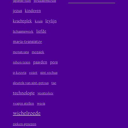
japanse tuin
jeruzalemkruis
jezus
kinderen
krachtplek
leylijn
kruis
liefde
lichaamswerk
maria-transistor
monstrans
mozaïek
paarden
pers
nihon teien
q-koorts
rozet
sint rochus
sleutels van sint-petrus
tao
technologie
versterker
vragen stellen
weris
wichelroede
zieken genezen