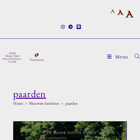
Ga
A
naar
A
A
inhoud
Menu
paarden
Home
>
Nieuwste berichten
>
paarden