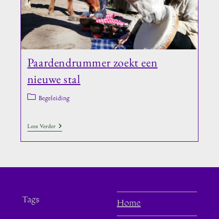
Paardendrummer zoekt een
nieuwe stal
Berichtcategorie:
Begeleiding
Paardendrummer
Lees Verder
Zoekt
Een
Nieuwe
Stal
Tags
Home