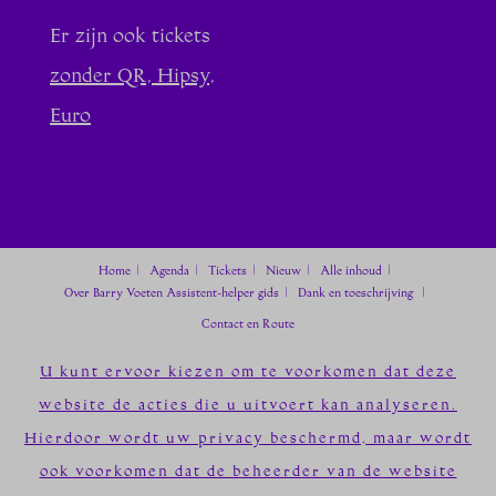
Er zijn ook tickets
zonder QR, Hipsy,
Euro
Home
Agenda
Tickets
Nieuw
Alle inhoud
Over Barry Voeten
Assistent-helper gids
Dank en toeschrijving
Contact en Route
U kunt ervoor kiezen om te voorkomen dat deze
website de acties die u uitvoert kan analyseren.
Hierdoor wordt uw privacy beschermd, maar wordt
ook voorkomen dat de beheerder van de website