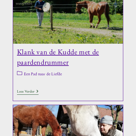
Klank van de Kudde met de
paardendrummer
Berichtcategorie:
Een Pad naar de Liefde
Klank
Lees Verder
Van
De
Kudde
Met
De
Paardendrummer