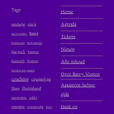
Tags
Home
aura
Agenda
aandacht
Basis
aura voelen
Tickets
betekenis
bewustzijn
Nieuw
big-tech
bismut
bismuth
bomen
Alle inhoud
broden en vissen
Over Barry Voeten
coaching
counseling
Assistent-helper
Duitsland
Dom
gids
economie
eddy
Dank en
energie
evenwicht
foto