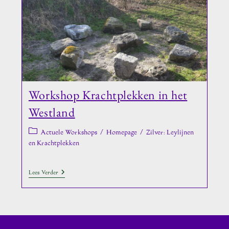
Workshop Krachtplekken in het
Westland
Berichtcategorie:
Actuele Workshops
/
Homepage
/
Zilver: Leylijnen
en Krachtplekken
Workshop
Lees Verder
Krachtplekken
In
Het
Westland