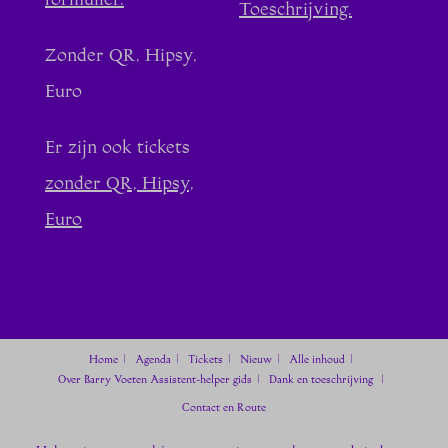
formulier.
Toeschrijving.
Zonder QR, Hipsy,
Euro
Er zijn ook tickets
zonder QR, Hipsy,
Euro
Home
Agenda
Tickets
Nieuw
Alle inhoud
Over Barry Voeten
Assistent-helper gids
Dank en toeschrijving
Contact en Route