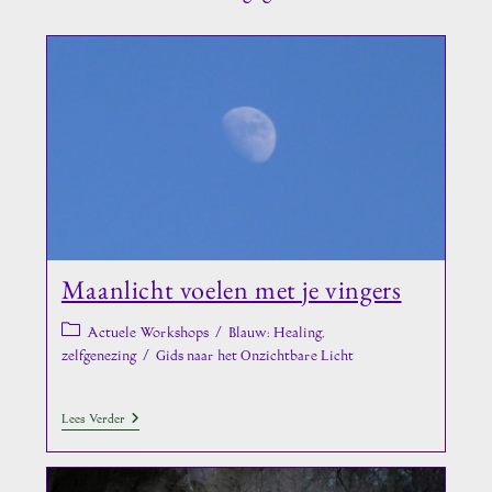
Maanlicht voelen met je vingers
Berichtcategorie:
Actuele Workshops
/
Blauw: Healing,
zelfgenezing
/
Gids naar het Onzichtbare Licht
Maanlicht
Lees Verder
Voelen
Met
Je
Vingers