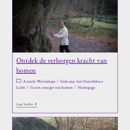
Ontdek de verborgen kracht van
bomen
Berichtcategorie:
Actuele Workshops
/
Gids naar het Onzichtbare
Licht
/
Groen: energie van bomen
/
Homepage
Ontdek
Lees Verder
De
Verborgen
Kracht
Van
Bomen