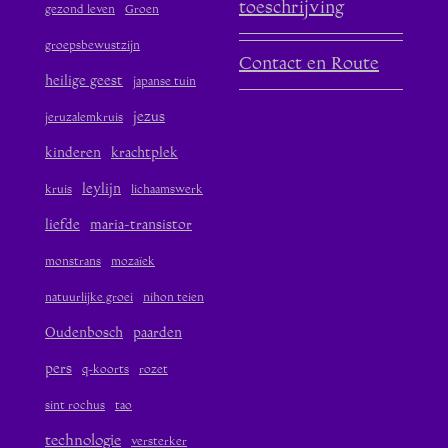
toeschrijving
gezond leven
Groen
groepsbewustzijn
Contact en Route
heilige geest
japanse tuin
jezus
jeruzalemkruis
kinderen
krachtplek
leylijn
kruis
lichaamswerk
liefde
maria-transistor
monstrans
mozaïek
natuurlijke groei
nihon teien
Oudenbosch
paarden
pers
q-koorts
rozet
sint rochus
tao
technologie
versterker