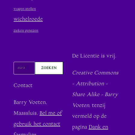
vragen stellen
wichelroede
zieken genezen
Zoeken
De Licentie is vrij.
ZOEKEN
Creative Commons
- Attribution -
Contact
Share Alike - Barry
Barry Voeten,
Voeten
, tenzij
Maassluis.
Bel me of
vermeld op de
gebruik het contact
pagina
Dank en