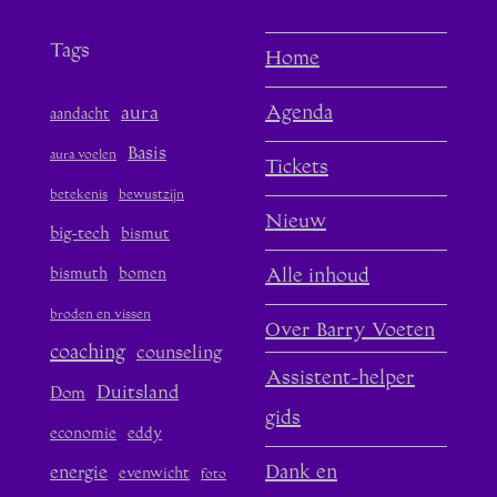
Kerken
Tags
Home
aura
Agenda
aandacht
Basis
aura voelen
Tickets
betekenis
bewustzijn
Nieuw
big-tech
bismut
bismuth
bomen
Alle inhoud
broden en vissen
Over Barry Voeten
coaching
counseling
Assistent-helper
Duitsland
Dom
gids
economie
eddy
Dank en
energie
evenwicht
foto