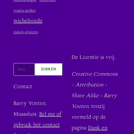
versterker
vragen stellen
wichelroede
zieken genezen
Zoeken
De Licentie is vrij.
ZOEKEN
Creative Commons
- Attribution -
Contact
Share Alike - Barry
Barry Voeten,
Voeten
, tenzij
Maassluis.
Bel me of
vermeld op de
gebruik het contact
pagina
Dank en