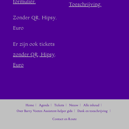
formulier.
Toeschrijving.
Zonder QR, Hipsy,
Euro
Er zijn ook tickets
zonder QR, Hipsy,
Euro
Home
Agenda
Tickets
Nieuw
Alle inhoud
Over Barry Voeten
Assistent-helper gids
Dank en toeschrijving
Contact en Route