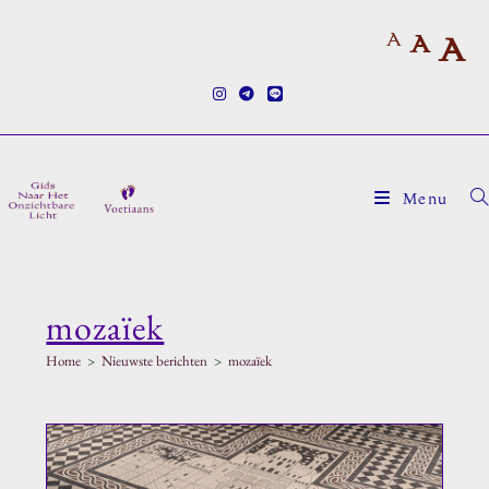
Ga
A
naar
A
A
inhoud
Menu
mozaïek
Home
>
Nieuwste berichten
>
mozaïek