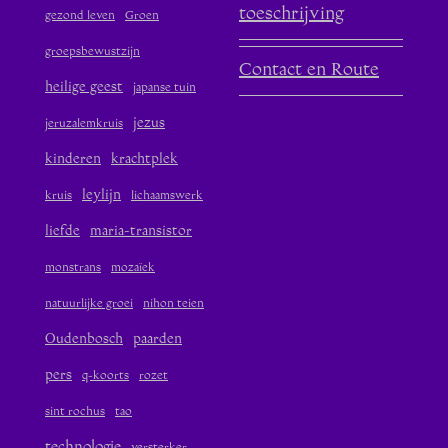
toeschrijving
gezond leven
Groen
groepsbewustzijn
Contact en Route
heilige geest
japanse tuin
jezus
jeruzalemkruis
kinderen
krachtplek
leylijn
kruis
lichaamswerk
liefde
maria-transistor
monstrans
mozaïek
natuurlijke groei
nihon teien
Oudenbosch
paarden
pers
q-koorts
rozet
sint rochus
tao
technologie