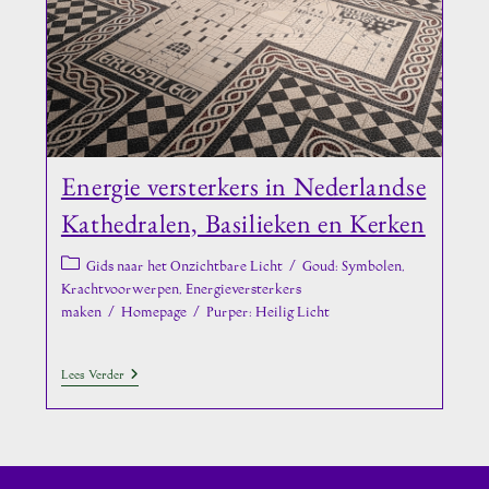
Energie versterkers in Nederlandse
Kathedralen, Basilieken en Kerken
Berichtcategorie:
Gids naar het Onzichtbare Licht
/
Goud: Symbolen,
Krachtvoorwerpen, Energieversterkers
maken
/
Homepage
/
Purper: Heilig Licht
Energie
Lees Verder
Versterkers
In
Nederlandse
Kathedralen,
Basilieken
En