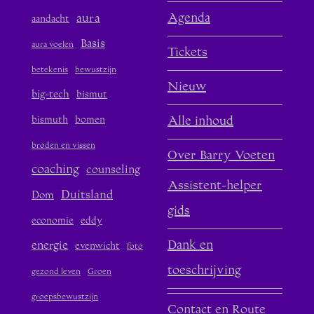
aura
Agenda
aandacht
Basis
aura voelen
Tickets
betekenis
bewustzijn
Nieuw
big-tech
bismut
bismuth
bomen
Alle inhoud
broden en vissen
Over Barry Voeten
coaching
counseling
Assistent-helper
Duitsland
Dom
gids
economie
eddy
Dank en
energie
evenwicht
foto
toeschrijving
gezond leven
Groen
groepsbewustzijn
Contact en Route