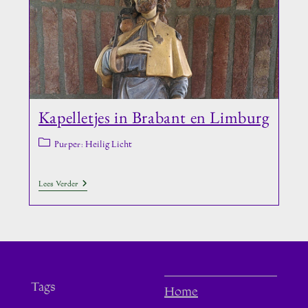
Kapelletjes in Brabant en Limburg
Berichtcategorie:
Purper: Heilig Licht
Kapelletjes
Lees Verder
In
Brabant
En
Limburg
Tags
Home