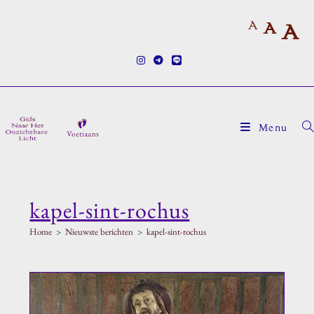
Ga
A
naar
A
A
inhoud
Menu
kapel-sint-rochus
Home
>
Nieuwste berichten
>
kapel-sint-rochus