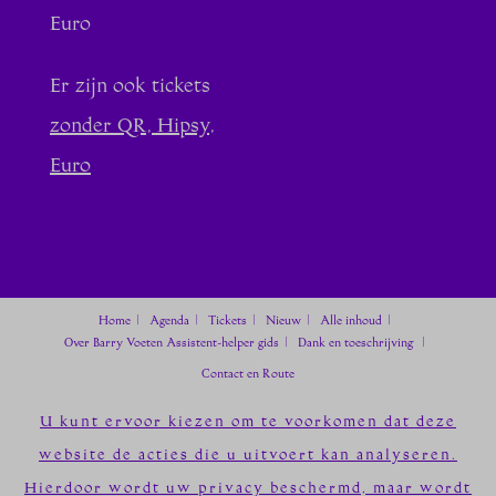
Euro
Er zijn ook tickets
zonder QR, Hipsy,
Euro
Home
Agenda
Tickets
Nieuw
Alle inhoud
Over Barry Voeten
Assistent-helper gids
Dank en toeschrijving
Contact en Route
U kunt ervoor kiezen om te voorkomen dat deze
website de acties die u uitvoert kan analyseren.
Hierdoor wordt uw privacy beschermd, maar wordt