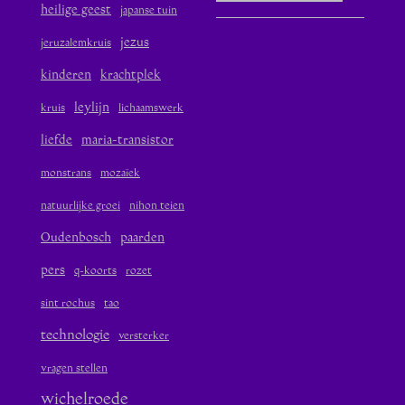
heilige geest
japanse tuin
jezus
jeruzalemkruis
kinderen
krachtplek
leylijn
kruis
lichaamswerk
liefde
maria-transistor
monstrans
mozaïek
natuurlijke groei
nihon teien
Oudenbosch
paarden
pers
q-koorts
rozet
sint rochus
tao
technologie
versterker
vragen stellen
wichelroede