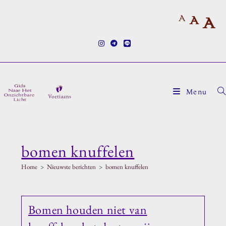
Ga
A
naar
A
A
inhoud
Menu
bomen knuffelen
Home
>
Nieuwste berichten
>
bomen knuffelen
Bomen houden niet van