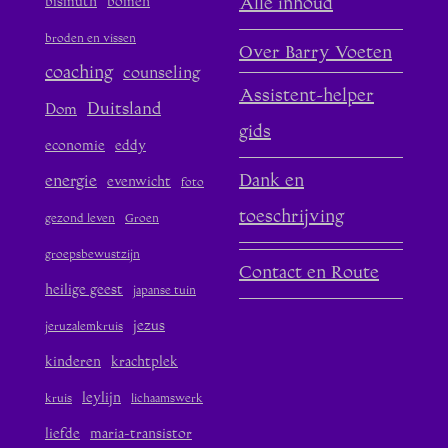
bismuth
bomen
Alle inhoud
broden en vissen
Over Barry Voeten
coaching
counseling
Assistent-helper
Duitsland
Dom
gids
economie
eddy
Dank en
energie
evenwicht
foto
toeschrijving
gezond leven
Groen
groepsbewustzijn
Contact en Route
heilige geest
japanse tuin
jezus
jeruzalemkruis
kinderen
krachtplek
leylijn
kruis
lichaamswerk
liefde
maria-transistor