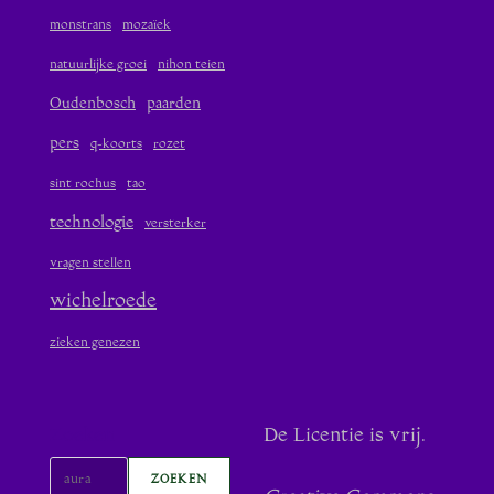
monstrans
mozaïek
natuurlijke groei
nihon teien
Oudenbosch
paarden
pers
q-koorts
rozet
sint rochus
tao
technologie
versterker
vragen stellen
wichelroede
zieken genezen
Zoeken
De Licentie is vrij.
ZOEKEN