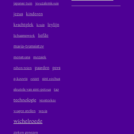
japanse tuin
jeruzalemkruis
jezus
kinderen
krachtplek
leylijn
kruis
liefde
lichaamswerk
maria-transistor
monstrans
mozaïek
paarden
pers
nihon teien
q-koorts
rozet
sint rochus
sleutels van sint-petrus
tao
technologie
versterker
vragen stellen
weris
wichelroede
zieken genezen