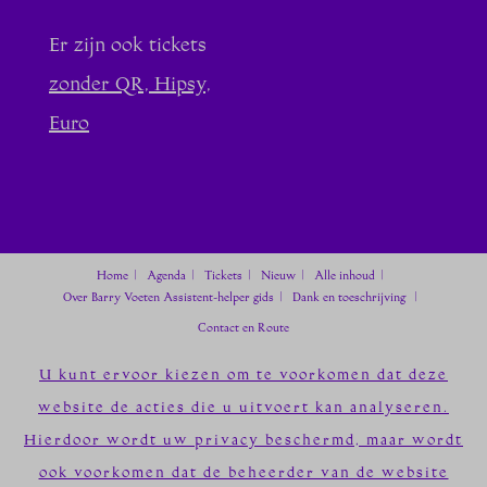
Er zijn ook tickets
zonder QR, Hipsy,
Euro
Home
Agenda
Tickets
Nieuw
Alle inhoud
Over Barry Voeten
Assistent-helper gids
Dank en toeschrijving
Contact en Route
U kunt ervoor kiezen om te voorkomen dat deze
website de acties die u uitvoert kan analyseren.
Hierdoor wordt uw privacy beschermd, maar wordt
ook voorkomen dat de beheerder van de website