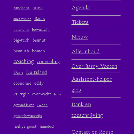
aura
Agenda
aandacht
Basis
aura voelen
Tickets
betekenis
bewustzijn
Nieuw
big-tech
bismut
bismuth
bomen
Alle inhoud
coaching
counseling
Over Barry Voeten
Duitsland
Dom
Assistent-helper
economie
eddy
gids
energie
evenwicht
foto
Dank en
gezond leven
Groen
toeschrijving
groepsbewustzijn
heilige geest
hunebed
Contact en Route