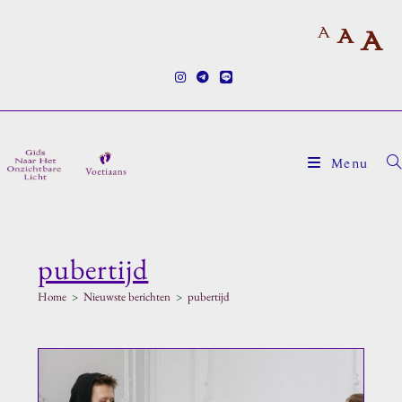
Ga
A
naar
A
A
inhoud
Menu
pubertijd
Home
>
Nieuwste berichten
>
pubertijd