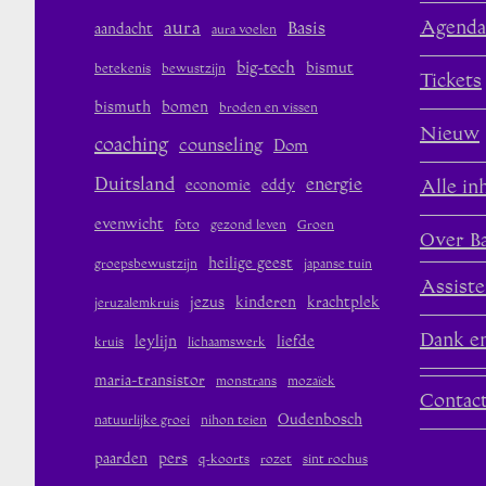
aura
Agenda
Basis
aandacht
aura voelen
big-tech
bismut
betekenis
bewustzijn
Tickets
bismuth
bomen
broden en vissen
Nieuw
coaching
counseling
Dom
Duitsland
energie
economie
eddy
Alle in
evenwicht
foto
gezond leven
Groen
Over B
heilige geest
groepsbewustzijn
japanse tuin
Assiste
jezus
kinderen
krachtplek
jeruzalemkruis
Dank en
leylijn
liefde
kruis
lichaamswerk
maria-transistor
monstrans
mozaïek
Contac
Oudenbosch
natuurlijke groei
nihon teien
paarden
pers
q-koorts
rozet
sint rochus