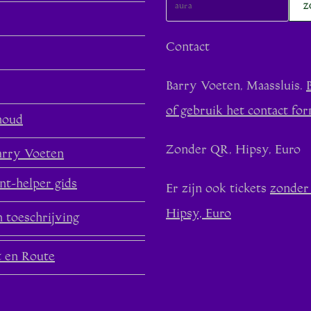
Z
Contact
Barry Voeten, Maassluis.
of gebruik het contact for
houd
Zonder QR, Hipsy, Euro
arry Voeten
nt-helper gids
Er zijn ook tickets
zonder
Hipsy, Euro
 toeschrijving
t en Route