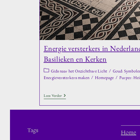
Energie versterkers in Nederlan
Basilieken en Kerken
Berichtcategorie:
Gids naar het Onzichtbare Licht
/
Goud: Symbole
Energieversterkers maken
/
Homepage
/
Purper: Hei
Energie
Lees Verder
Versterkers
In
Nederlandse
Kathedralen,
Basilieken
En
Tags
Kerken
Home