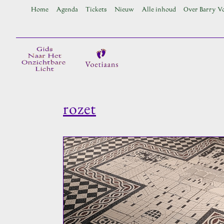
Ga
Home
Agenda
Tickets
Nieuw
Alle inhoud
Over Barry V
naar
inhoud
rozet