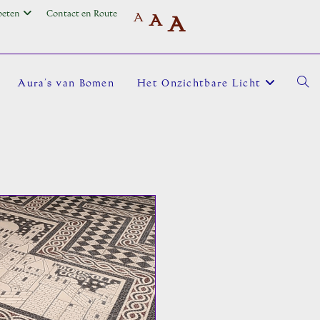
oeten
Contact en Route
A
A
A
Aura’s van Bomen
Het Onzichtbare Licht
Toggl
site
zoek