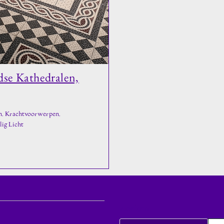
dse Kathedralen,
n, Krachtvoorwerpen,
lig Licht
Zoeken