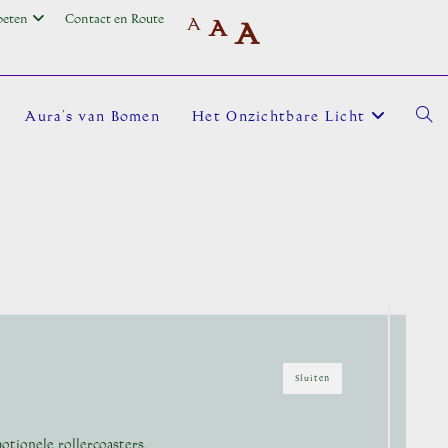
oeten
Contact en Route
A
A
A
Aura’s van Bomen
Het Onzichtbare Licht
Toggl
site
zoek
Sluiten
tionele rollercoasters.