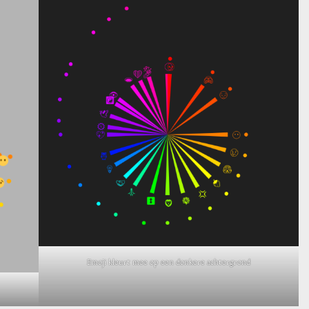
Emoji kleurt mee op een donkere achtergrond