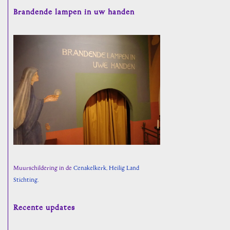
Brandende lampen in uw handen
Muurschildering in de
Cenakelkerk, Heilig Land
Stichting.
Recente updates