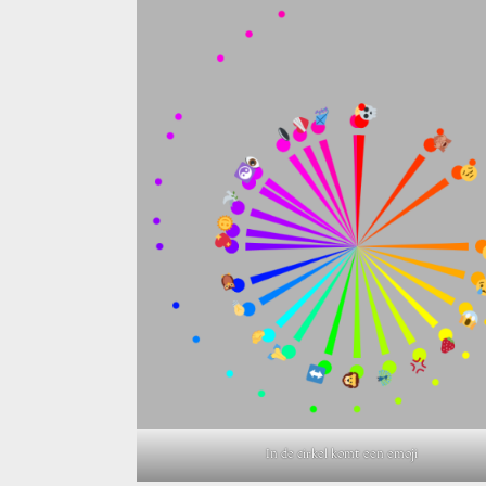
In de cirkel komt een emoji