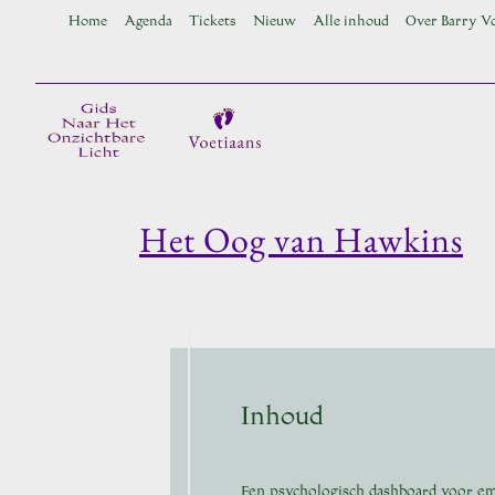
Ga
Home
Agenda
Tickets
Nieuw
Alle inhoud
Over Barry V
naar
inhoud
Het Oog van Hawkins
Inhoud
Een psychologisch dashboard voor emo