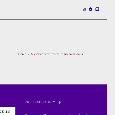
e
Home
>
Nieuwste berichten
>
zomer workshops
en
De Licentie is vrij.
OEKEN