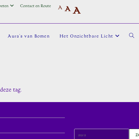
oeten
Contact en Route
A
A
A
Aura’s van Bomen
Het Onzichtbare Licht
Toggl
site
deze tag.
zoek
Zoeken
Z