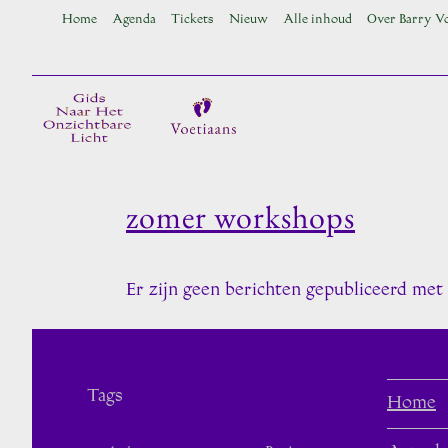
Ga
Home
Agenda
Tickets
Nieuw
Alle inhoud
Over Barry V
naar
inhoud
zomer workshops
Er zijn geen berichten gepubliceerd met 
Tags
Home