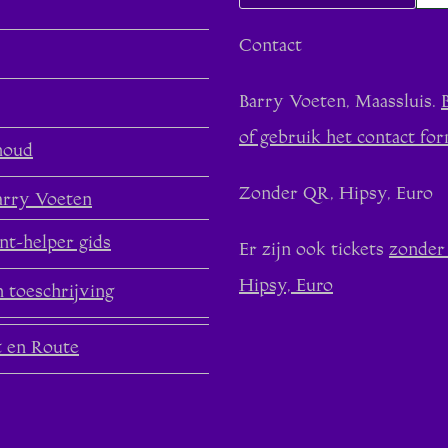
Contact
Barry Voeten, Maassluis.
of gebruik het contact for
houd
Zonder QR, Hipsy, Euro
arry Voeten
nt-helper gids
Er zijn ook tickets
zonder
Hipsy, Euro
 toeschrijving
t en Route