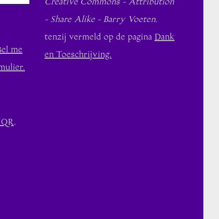
Creative Commons - Attribution
- Share Alike - Barry Voeten
,
tenzij vermeld op de pagina
Dank
Bel me
en Toeschrijving.
mulier.
 QR,