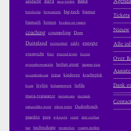
aura
Agenda
Basis
aandacht
aura voelen
big-tech
bismut
betekenis
bewustzijn
Tickets
bismuth
bomen
broden en vissen
Nieuw
coaching
counseling
Dom
Duitsland
energie
economie
eddy
Alle in
evenwicht
foto
gezond leven
Groen
Over B
heilige geest
groepsbewustzijn
japanse tuin
Assiste
jezus
kinderen
krachtplek
jeruzalemkruis
Dank en
leylijn
liefde
kruis
lichaamswerk
maria-transistor
monstrans
mozaïek
Contac
Oudenbosch
natuurlijke groei
nihon teien
paarden
pers
q-koorts
rozet
sint rochus
technologie
tao
versterker
vragen stellen