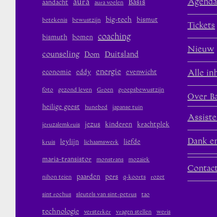
aura
Agenda
Basis
aandacht
aura voelen
big-tech
bismut
betekenis
bewustzijn
Tickets
coaching
bismuth
bomen
Nieuw
counseling
Duitsland
Dom
energie
economie
eddy
evenwicht
Alle in
foto
gezond leven
Groen
groepsbewustzijn
Over B
heilige geest
hunebed
japanse tuin
Assiste
jezus
kinderen
krachtplek
jeruzalemkruis
Dank en
leylijn
liefde
kruis
lichaamswerk
maria-transistor
monstrans
mozaïek
Contac
paarden
pers
nihon teien
q-koorts
rozet
sint rochus
sleutels van sint-petrus
tao
technologie
versterker
vragen stellen
weris