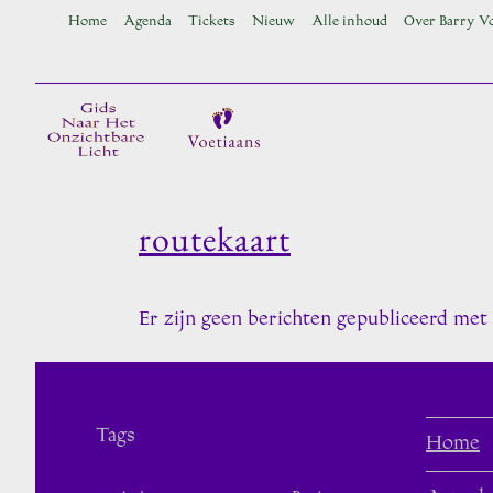
Ga
Home
Agenda
Tickets
Nieuw
Alle inhoud
Over Barry V
naar
inhoud
routekaart
Er zijn geen berichten gepubliceerd met 
Tags
Home