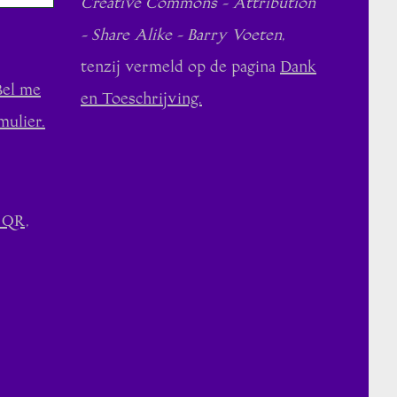
Creative Commons - Attribution
- Share Alike - Barry Voeten
,
tenzij vermeld op de pagina
Dank
Bel me
en Toeschrijving.
mulier.
 QR,