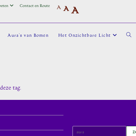
oeten
Contact en Route
A
A
A
Aura’s van Bomen
Het Onzichtbare Licht
Toggl
site
deze tag.
zoek
Zoeken
Z