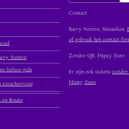
Contact
Barry Voeten, Maassluis.
of gebruik het contact for
houd
Zonder QR, Hipsy, Euro
arry Voeten
nt-helper gids
Er zijn ook tickets
zonder
Hipsy, Euro
 toeschrijving
t en Route