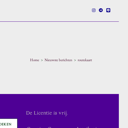
e
Home
>
Nieuwste berichten
>
routekaart
en
De Licentie is vrij.
OEKEN